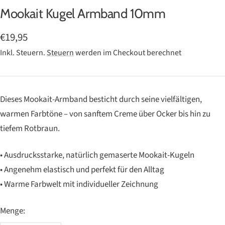
Mookait Kugel Armband 10mm
Slide
Slide
Slide
Slide
Slide
Slide
Slide
1
2
3
4
5
6
7
Angebotspreis
€19,95
gehen
gehen
gehen
gehen
gehen
gehen
gehen
Inkl. Steuern.
Steuern
werden im Checkout berechnet
Dieses Mookait-Armband besticht durch seine vielfältigen,
warmen Farbtöne – von sanftem Creme über Ocker bis hin zu
tiefem Rotbraun.
• Ausdrucksstarke, natürlich gemaserte Mookait-Kugeln
• Angenehm elastisch und perfekt für den Alltag
• Warme Farbwelt mit individueller Zeichnung
Menge: