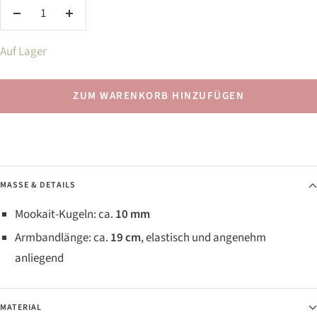
Menge
Menge
verringern
erhöhen
Auf Lager
ZUM WARENKORB HINZUFÜGEN
MASSE & DETAILS
Mookait-Kugeln: ca.
10 mm
Armbandlänge: ca.
19 cm
, elastisch und angenehm
anliegend
MATERIAL