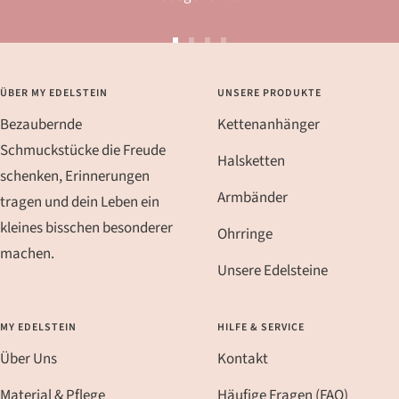
Zur
Zur
Zur
Zur
Slide
Slide
Slide
Slide
ÜBER MY EDELSTEIN
UNSERE PRODUKTE
1
2
3
4
Bezaubernde
Kettenanhänger
gehen
gehen
gehen
gehen
Schmuckstücke die Freude
Halsketten
schenken, Erinnerungen
Armbänder
tragen und dein Leben ein
kleines bisschen besonderer
Ohrringe
machen.
Unsere Edelsteine
MY EDELSTEIN
HILFE & SERVICE
Über Uns
Kontakt
Material & Pflege
Häufige Fragen (FAQ)