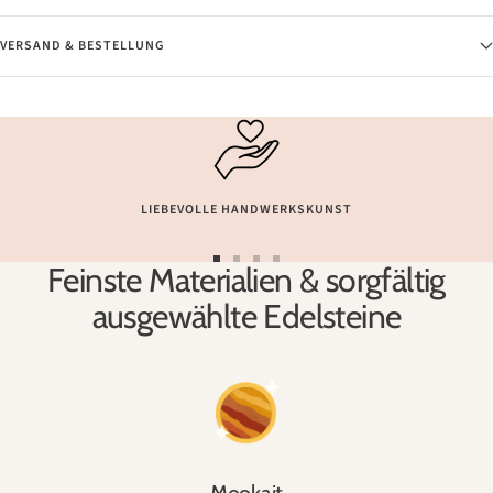
VERSAND & BESTELLUNG
LIEBEVOLLE HANDWERKSKUNST
Feinste Materialien & sorgfältig
Zur
Zur
Zur
Zur
Slide
Slide
Slide
Slide
ausgewählte Edelsteine
1
2
3
4
gehen
gehen
gehen
gehen
Mookait