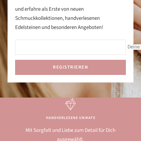
und erfahre als Erste von neuen
Schmuckkollektionen, handverlesenen
Edelsteinen und besonderen Angeboten!
Deine 
REGISTRIEREN
HANDVERLESENE UNIKATE
Mit Sorgfalt und Liebe zum Detail für Dich
ausgewählt.