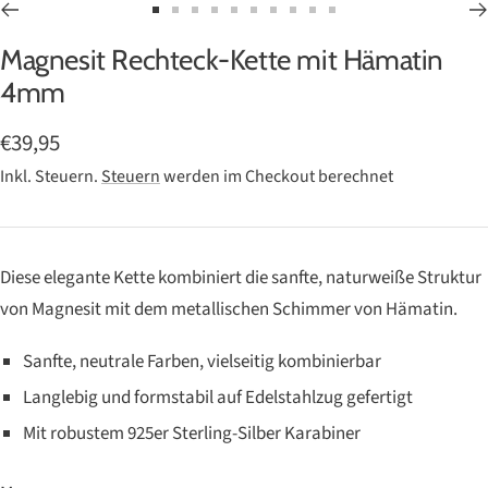
Zur
Zur
Zur
Zur
Zur
Zur
Zur
Zur
Zur
Zur
Magnesit Rechteck-Kette mit Hämatin
Slide
Slide
Slide
Slide
Slide
Slide
Slide
Slide
Slide
Slide
1
2
3
4
5
6
7
8
9
10
4mm
gehen
gehen
gehen
gehen
gehen
gehen
gehen
gehen
gehen
gehen
Angebotspreis
€39,95
Inkl. Steuern.
Steuern
werden im Checkout berechnet
Diese elegante Kette kombiniert die sanfte, naturweiße Struktur
von Magnesit mit dem metallischen Schimmer von Hämatin.
Sanfte, neutrale Farben, vielseitig kombinierbar
Langlebig und formstabil auf Edelstahlzug gefertigt
Mit robustem 925er Sterling-Silber Karabiner