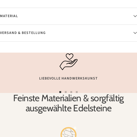
MATERIAL
VERSAND & BESTELLUNG
LIEBEVOLLE HANDWERKSKUNST
Feinste Materialien & sorgfältig
Zur
Zur
Zur
Zur
Slide
Slide
Slide
Slide
ausgewählte Edelsteine
1
2
3
4
gehen
gehen
gehen
gehen