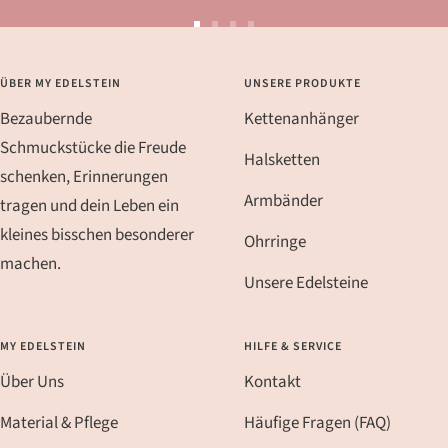
Zur
Zur
Zur
Zur
Slide
Slide
Slide
Slide
ÜBER MY EDELSTEIN
UNSERE PRODUKTE
1
2
3
4
Bezaubernde
Kettenanhänger
gehen
gehen
gehen
gehen
Schmuckstücke die Freude
Halsketten
schenken, Erinnerungen
Armbänder
tragen und dein Leben ein
kleines bisschen besonderer
Ohrringe
machen.
Unsere Edelsteine
MY EDELSTEIN
HILFE & SERVICE
Über Uns
Kontakt
Material & Pflege
Häufige Fragen (FAQ)