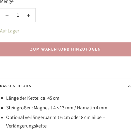
Menge:
Menge
Menge
verringern
erhöhen
Auf Lager
ZUM WARENKORB HINZUFÜGEN
MASSE & DETAILS
Länge der Kette: ca. 45 cm
Steingrößen: Magnesit 4 × 13 mm / Hämatin 4 mm
Optional verlängerbar mit 6 cm oder 8 cm Silber-
Verlängerungskette