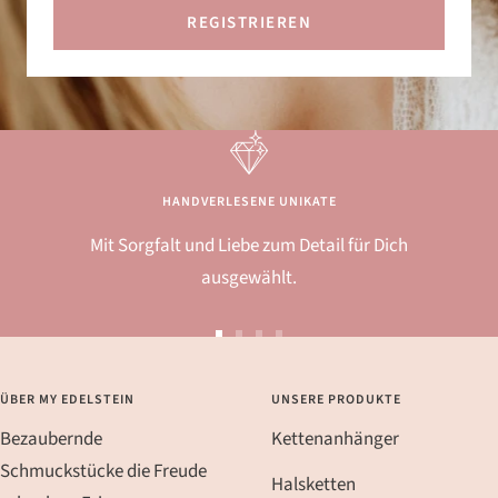
REGISTRIEREN
HANDVERLESENE UNIKATE
Mit Sorgfalt und Liebe zum Detail für Dich
ausgewählt.
Zur
Zur
Zur
Zur
Slide
Slide
Slide
Slide
ÜBER MY EDELSTEIN
UNSERE PRODUKTE
1
2
3
4
Bezaubernde
Kettenanhänger
gehen
gehen
gehen
gehen
Schmuckstücke die Freude
Halsketten