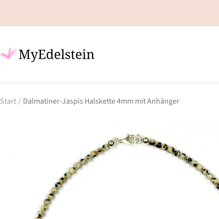
Direkt
zum
Inhalt
my-
edelstein.de
Start
Dalmatiner-Jaspis Halskette 4mm mit Anhänger