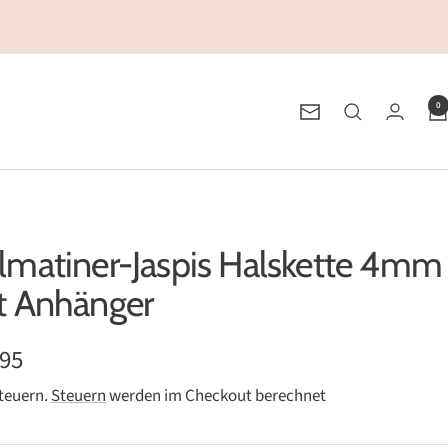
0
Newsletter
lmatiner-Jaspis Halskette 4mm
t Anhänger
ebotspreis
,95
Steuern.
Steuern
werden im Checkout berechnet