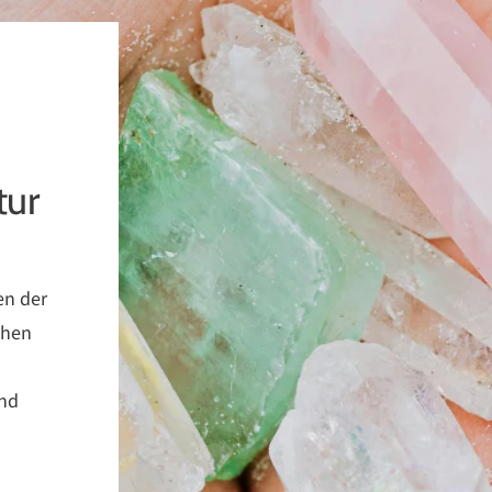
tur
en der
chen
und