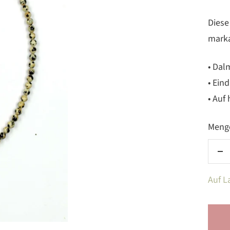
Diese
marka
• Dal
• Ein
• Auf
Meng
Me
ve
Auf L