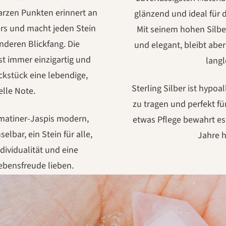
arzen Punkten erinnert an
glänzend und ideal für 
ers und macht jeden Stein
Mit seinem hohen Silbe
deren Blickfang. Die
und elegant, bleibt aber
st immer einzigartig und
langl
kstück eine lebendige,
Sterling Silber ist hypo
elle Note.
zu tragen und perfekt fü
matiner-Jaspis modern,
etwas Pflege bewahrt es
lbar, ein Stein für alle,
Jahre 
ndividualität und eine
ebensfreude lieben.