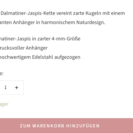
 Dalmatiner-Jaspis-Kette vereint zarte Kugeln mit einem
nten Anhänger in harmonischem Naturdesign.
matiner-Jaspis in zarter 4-mm-Größe
drucksvoller Anhänger
 hochwertigem Edelstahl aufgezogen
e:
nge
Menge
rringern
erhöhen
ager
ZUM WARENKORB HINZUFÜGEN