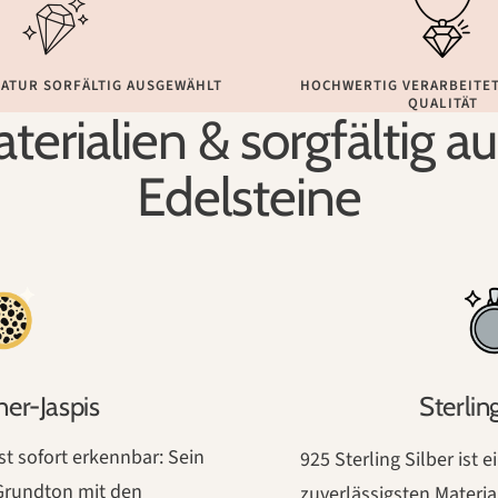
NATUR SORFÄLTIG AUSGEWÄHLT
HOCHWERTIG VERARBEITET
QUALITÄT
terialien & sorgfältig 
Edelsteine
er-Jaspis
Sterlin
st sofort erkennbar: Sein
925 Sterling Silber ist
Grundton mit den
zuverlässigsten Materia