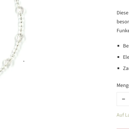
Diese
beson
Funke
Be
El
Za
Meng
Me
ve
Auf L