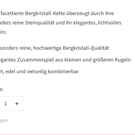
 facettierte Bergkristall-Kette überzeugt durch ihre
ders reine Steinqualität und ihr elegantes, lichtvolles
ln.
sonders reine, hochwertige Bergkristall-Qualität
egantes Zusammenspiel aus kleinen und größeren Kugeln
rt, edel und vielseitig kombinierbar
e:
nge
Menge
rringern
erhöhen
ager