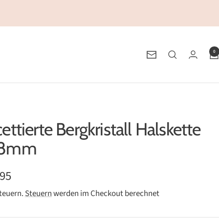
0
Newsletter
ettierte Bergkristall Halskette
-8mm
ebotspreis
,95
Steuern.
Steuern
werden im Checkout berechnet