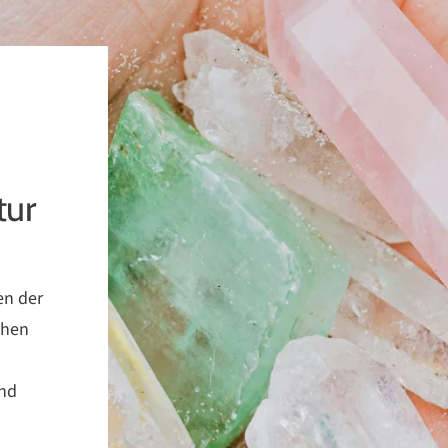
tur
en der
chen
und