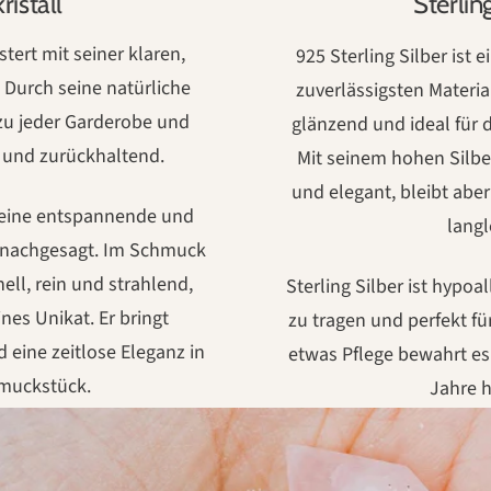
ristall
Sterlin
stert mit seiner klaren,
925 Sterling Silber ist
 Durch seine natürliche
zuverlässigsten Materia
zu jeder Garderobe und
glänzend und ideal für 
l und zurückhaltend.
Mit seinem hohen Silbe
und elegant, bleibt aber
 eine entspannende und
langl
g nachgesagt. Im Schmuck
hell, rein und strahlend,
Sterling Silber ist hypo
ines Unikat. Er bringt
zu tragen und perfekt fü
d eine zeitlose Eleganz in
etwas Pflege bewahrt es
muckstück.
Jahre 