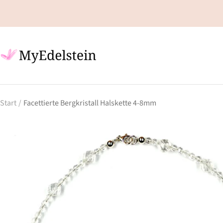
Direkt
zum
Inhalt
my-
edelstein.de
Start
Facettierte Bergkristall Halskette 4-8mm