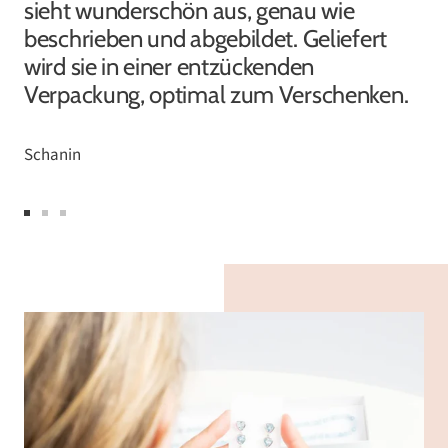
sieht wunderschön aus, genau wie
beschrieben und abgebildet. Geliefert
wird sie in einer entzückenden
Verpackung, optimal zum Verschenken.
Schanin
Zur
Zur
Zur
Slide
Slide
Slide
1
2
3
gehen
gehen
gehen