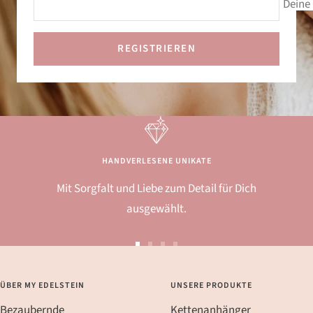
Deine 
REGISTRIEREN
HANDVERLESENE UNIKATE
Mit Sorgfalt und Liebe zum Detail für Dich
ausgewählt.
Zur
Zur
Zur
Zur
Slide
Slide
Slide
Slide
ÜBER MY EDELSTEIN
UNSERE PRODUKTE
1
2
3
4
Bezaubernde
Kettenanhänger