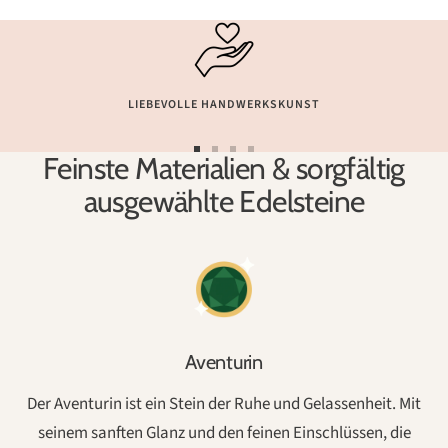
LIEBEVOLLE HANDWERKSKUNST
Feinste Materialien & sorgfältig
Zur
Zur
Zur
Zur
Slide
Slide
Slide
Slide
ausgewählte Edelsteine
1
2
3
4
gehen
gehen
gehen
gehen
Aventurin
Der Aventurin ist ein Stein der Ruhe und Gelassenheit. Mit
seinem sanften Glanz und den feinen Einschlüssen, die