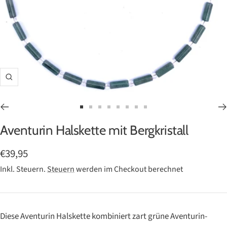
Zoom
Zur
Zur
Zur
Zur
Zur
Zur
Zur
Zur
Aventurin Halskette mit Bergkristall
Slide
Slide
Slide
Slide
Slide
Slide
Slide
Slide
1
2
3
4
5
6
7
8
Angebotspreis
€39,95
gehen
gehen
gehen
gehen
gehen
gehen
gehen
gehen
Inkl. Steuern.
Steuern
werden im Checkout berechnet
Diese Aventurin Halskette kombiniert zart grüne Aventurin-